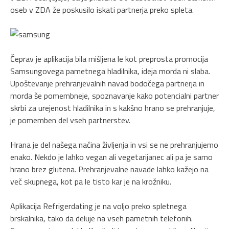
oseb v ZDA že poskusilo iskati partnerja preko spleta.
Čeprav je aplikacija bila mišljena le kot preprosta promocija
Samsungovega pametnega hladilnika, ideja morda ni slaba.
Upoštevanje prehranjevalnih navad bodočega partnerja in
morda še pomembneje, spoznavanje kako potencialni partner
skrbi za urejenost hladilnika in s kakšno hrano se prehranjuje,
je pomemben del vseh partnerstev.
Hrana je del našega načina življenja in vsi se ne prehranjujemo
enako. Nekdo je lahko vegan ali vegetarijanec ali pa je samo
hrano brez glutena. Prehranjevalne navade lahko kažejo na
več skupnega, kot pa le tisto kar je na krožniku.
Aplikacija Refrigerdating je na voljo preko spletnega
brskalnika, tako da deluje na vseh pametnih telefonih.