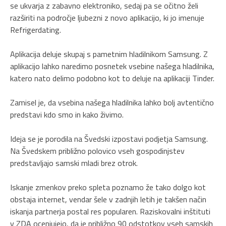
se ukvarja z zabavno elektroniko, sedaj pa se očitno želi
razširiti na področje ljubezni z novo aplikacijo, ki jo imenuje
Refrigerdating.
Aplikacija deluje skupaj s pametnim hladilnikom Samsung. Z
aplikacijo lahko naredimo posnetek vsebine našega hladilnika,
katero nato delimo podobno kot to deluje na aplikaciji Tinder.
Zamisel je, da vsebina našega hladilnika lahko bolj avtentično
predstavi kdo smo in kako živimo.
Ideja se je porodila na Švedski izpostavi podjetja Samsung.
Na Švedskem približno polovico vseh gospodinjstev
predstavljajo samski mladi brez otrok.
Iskanje zmenkov preko spleta poznamo že tako dolgo kot
obstaja internet, vendar šele v zadnjih letih je takšen način
iskanja partnerja postal res popularen. Raziskovalni inštituti
v ZDA ocenjujejo, da je približno 90 odstotkov vseh samskih