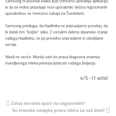
Samsung ni povedal koliko ljudi trenutno uporablja aplikacijo,
le da se redno prijavljajo novi uporabniki. Večina registriranih
uporabnikov se trenutno nahaja na Švedskem.
Samsung predlaga, da hladilnika ne pripravljamo posebej, da
bi dobili čim “boljšo” sliko. Z ostalimi delimo dejansko stanje
našega hladilnika, ne pa previdno pripravljene in izboljšane
verzije.
Nikoli ne veste. Morda vam bo prava blagovna znamka
mandljevega mleka prinesla ljubezen vašega življenja.
4/5 - (1 vote)
Navigacija
Zakaj moramo spati na vzglavnikih?
So stenske nalepke prava izbira za vaš dom?
prispevka