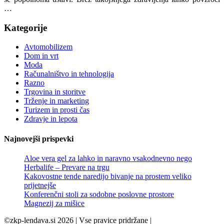
…
Kategorije
Avtomobilizem
Dom in vrt
Moda
Računalništvo in tehnologija
Razno
Trgovina in storitve
Trženje in marketing
Turizem in prosti čas
Zdravje in lepota
Najnovejši prispevki
Aloe vera gel za lahko in naravno vsakodnevno nego
Herbalife – Prevare na trgu
Kakovostne tende naredijo bivanje na prostem veliko
prijetnejše
Konferenčni stoli za sodobne poslovne prostore
Magnezij za mišice
©zkp-lendava.si 2026 | Vse pravice pridržane |