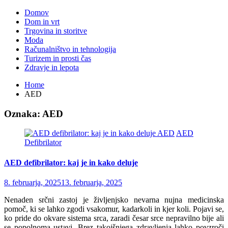
Domov
Dom in vrt
Trgovina in storitve
Moda
Računalništvo in tehnologija
Turizem in prosti čas
Zdravje in lepota
Home
AED
Oznaka:
AED
AED
AED
Defibrilator
AED defibrilator: kaj je in kako deluje
8. februarja, 2025
13. februarja, 2025
Nenaden srčni zastoj je življenjsko nevarna nujna medicinska
pomoč, ki se lahko zgodi vsakomur, kadarkoli in kjer koli. Pojavi se,
ko pride do okvare sistema srca, zaradi česar srce nepravilno bije ali
se popolnoma ustavi. Brez takojšnjega zdravljenja lahko povzroči