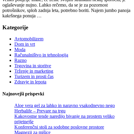
oglaševanje nujno. Lahko rečemo, da se je za pozornost
potrošnikov, sploh zadnja leta, potrebno boriti. Najem jumbo panoja
kakršnega ponuja …
Kategorije
Avtomobilizem
Dom in vrt
Moda
Računalništvo in tehnologija
Razno
Trgovina in storitve
Trženje in marketing
Turizem in prosti čas
Zdravje in lepota
Najnovejši prispevki
Aloe vera gel za lahko in naravno vsakodnevno nego
Herbalife – Prevare na trgu
Kakovostne tende naredijo bivanje na prostem veliko
prijetnejše
Konferenčni stoli za sodobne poslovne prostore
Magnezij za mišice