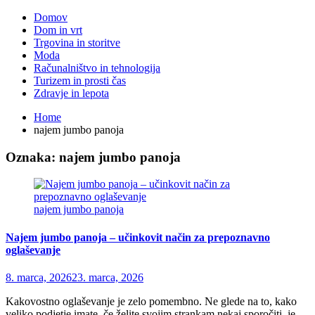
Domov
Dom in vrt
Trgovina in storitve
Moda
Računalništvo in tehnologija
Turizem in prosti čas
Zdravje in lepota
Home
najem jumbo panoja
Oznaka:
najem jumbo panoja
najem jumbo panoja
Najem jumbo panoja – učinkovit način za prepoznavno
oglaševanje
8. marca, 2026
23. marca, 2026
Kakovostno oglaševanje je zelo pomembno. Ne glede na to, kako
veliko podjetje imate, če želite svojim strankam nekaj sporočiti, je