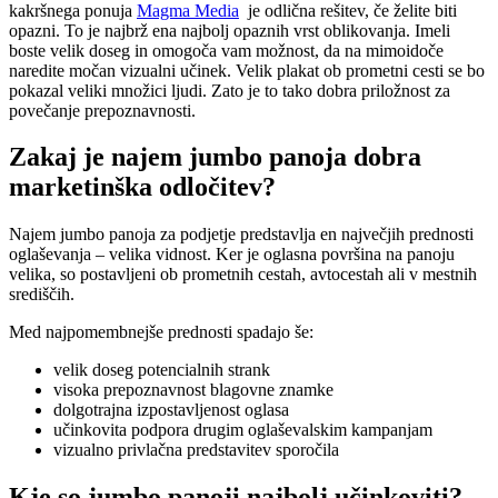
kakršnega ponuja
Magma Media
je odlična rešitev, če želite biti
opazni. To je najbrž ena najbolj opaznih vrst oblikovanja. Imeli
boste velik doseg in omogoča vam možnost, da na mimoidoče
naredite močan vizualni učinek. Velik plakat ob prometni cesti se bo
pokazal veliki množici ljudi. Zato je to tako dobra priložnost za
povečanje prepoznavnosti.
Zakaj je najem jumbo panoja dobra
marketinška odločitev?
Najem jumbo panoja za podjetje predstavlja en največjih prednosti
oglaševanja – velika vidnost. Ker je oglasna površina na panoju
velika, so postavljeni ob prometnih cestah, avtocestah ali v mestnih
središčih.
Med najpomembnejše prednosti spadajo še:
velik doseg potencialnih strank
visoka prepoznavnost blagovne znamke
dolgotrajna izpostavljenost oglasa
učinkovita podpora drugim oglaševalskim kampanjam
vizualno privlačna predstavitev sporočila
Kje so jumbo panoji najbolj učinkoviti?