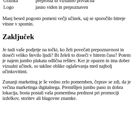
Grafika
preprosta in vizualno privlačna
Logo
jasno viden in prepoznaven
Manj besed pogosto pomeni večji učinek, saj se sporočilo hitreje
vtisne v spomin.
Zaključek
Je tudi vaše podjetje na točki, ko želi povečati prepoznavnost in
doseči veliko število ljudi? Bi želeli to doseči v hitrem času? Potem
je najem jumbo plakata odlična rešitev. Ker je opazen in ima dober
vizualni učinek, so takšne oblike oglaševanja med najbolj
učinkovitimi.
Zunanji marketing je še vedno zelo pomemben, čeprav se zdi, da je
večina marketinga digitalnega. Premišljen jumbo pano in dobra
lokacija, bosta postali vaša pomembna prednost pri promociji
izdelkov, storitev ali blagovne znamke.