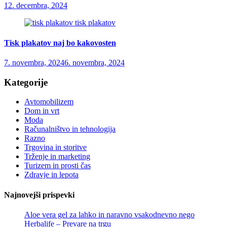
12. decembra, 2024
tisk plakatov
Tisk plakatov naj bo kakovosten
7. novembra, 2024
6. novembra, 2024
Kategorije
Avtomobilizem
Dom in vrt
Moda
Računalništvo in tehnologija
Razno
Trgovina in storitve
Trženje in marketing
Turizem in prosti čas
Zdravje in lepota
Najnovejši prispevki
Aloe vera gel za lahko in naravno vsakodnevno nego
Herbalife – Prevare na trgu