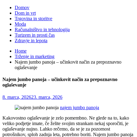
Domov
Dom in vrt
Trgovina in storitve
Moda
Računalništvo in tehnologija
Turizem in prosti čas
Zdravje in lepota
Home
Trženje in marketing
Najem jumbo panoja – učinkovit način za prepoznavno
oglaševanje
Najem jumbo panoja – učinkovit način za prepoznavno
oglaševanje
8. marca, 2026
23. marca, 2026
najem jumbo panoja
Kakovostno oglaševanje je zelo pomembno. Ne glede na to, kako
veliko podjetje imate, če želite svojim strankam nekaj sporočiti, je
oglaševanje nujno. Lahko rečemo, da se je za pozornost
potrošnikov, sploh zadnja leta, potrebno boriti. Najem jumbo panoja