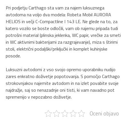
Pri podjetju Carthago sta vam za najem luksuznega
avtodoma na voljo dva modela: Robeta Mobil AURORA
HELIOS in večji C-Compactline I 143 LE. Ne glede na to, za
katero vozilo se boste odločili, vam ob najemu pripada tudi
potrošni material (plinska jeklenka, WC papir, vrečke za smeti
in WC aktivnimi bakterijami za razgrajevanje), miza s štirimi
stoli,
električni podaljški/priključki in
k
omplet kuhinjske
posode.
Luksuzni avtodomi z vso svojo opremo uporabniku nudijo
zares enkratno doživetje popotovanja. S pomočjo Carthago
strokovnjakov najemite avtodom in na izlet povabite svoje
najdražje, saj so nenazadnje oni tisti, ki vam navadno pot
spremenijo v nepozabno doživetje.
Oceni objavo