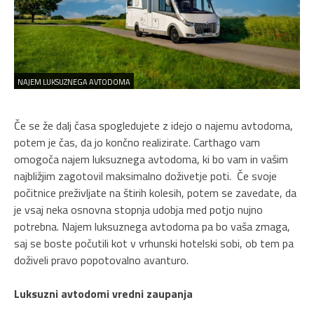
NAJEM LUKSUZNEGA AVTODOMA
Če se že dalj časa spogledujete z idejo o najemu avtodoma,
potem je čas, da jo končno realizirate. Carthago vam
omogoča najem luksuznega avtodoma, ki bo vam in vašim
najbližjim zagotovil maksimalno doživetje poti. Če svoje
počitnice preživljate na štirih kolesih, potem se zavedate, da
je vsaj neka osnovna stopnja udobja med potjo nujno
potrebna. Najem luksuznega avtodoma pa bo vaša zmaga,
saj se boste počutili kot v vrhunski hotelski sobi, ob tem pa
doživeli pravo popotovalno avanturo.
Luksuzni avtodomi vredni zaupanja