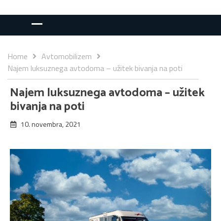
Home
Avtomobilizem
Najem luksuznega avtodoma – užitek bivanja na poti
Najem luksuznega avtodoma – užitek
bivanja na poti
10. novembra, 2021