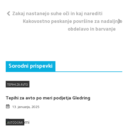
Navigacija
Zakaj nastanejo suhe oči in kaj narediti
Kakovostno peskanje površine za nadaljnjo
prispevka
obdelavo in barvanje
Sorodni prispevki
TEPIHI ZA AVTO
Tepihi za avto po meri podjetja Gledring
13. januarja, 2025
AVTODOMI