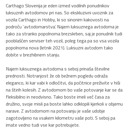
Carthago Slovenija je eden izmed vodilnih ponudnikov
luksuznih avtodomov pri nas. So ekskluzivni uvoznik za
vozila
Carthago in Hobby
, ki so sinonim kakovosti na
področu ‘avtodomarstva’. Najem luksuznega avtodoma je
tako za stranko popolnoma brezskrben, saj je ponudnik tudi
pooblaščen serviser teh vozil, poleg tega pa so vsa vozila
popolnoma nova (letnik 2021). Luksuzni avtodom tako
dobite v brezhibnem stanju.
Najem luksuznega avtodoma s seboj prinaša številne
prednosti. Notranjost že ob bežnem pogledu odraža
eleganco, ki kar vabi k odločitvi, da počitnice preživite v hiši
na štirih kolesih. Z avtodomom bo vaše potovanje kar se da
fleksibilno in neodvisno. Tako boste imeli več časa za
družino, svoje misli pa boste lahko odklopili kjerkoli v objemu
narave. Z avtodomom na potovanju je vaše udobje
zagotovljeno na vsakem kilometru vaše poti.
S seboj pa
imate vedno tudi vse kar potrebujete.