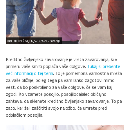
KREDITNO ŽIVLJENJSKO ZAVAROVANJE
Kreditno življenjsko zavarovanje je vrsta zavarovanja, ki v
primeru vaše smrti poplača vaše dolgove.
Tukaj si preberite
več informacij o tej temi
. To je pomembna varnostna mreža
za vaše bližnje, poleg tega pa vam lahko zagotovi mirno
vest, da bo poskrbljeno za vaše dolgove, če se vam kaj
zgodi. Ko vzamete posojilo, posojilodajalec običajno
zahteva, da sklenete kreditno življenjsko zavarovanje. To pa
zato, ker želi zaščititi svojo naložbo, če umrete pred
odplačilom posojila.