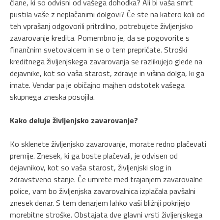
člane, ki so odvisni od vašega dohodka? Ali bi vaša smrt
pustila vaše z neplačanimi dolgovi? Če ste na katero koli od
teh vprašanj odgovorili pritrdilno, potrebujete življenjsko
zavarovanje kredita. Pomembno je, da se pogovorite s
finančnim svetovalcem in se o tem prepričate. Stroški
kreditnega življenjskega zavarovanja se razlikujejo glede na
dejavnike, kot so vaša starost, zdravje in višina dolga, ki ga
imate. Vendar pa je običajno majhen odstotek vašega
skupnega zneska posojila.
Kako deluje življenjsko zavarovanje?
Ko sklenete življenjsko zavarovanje, morate redno plačevati
premije. Znesek, ki ga boste plačevali, je odvisen od
dejavnikov, kot so vaša starost, življenjski slog in
zdravstveno stanje. Če umrete med trajanjem zavarovalne
police, vam bo življenjska zavarovalnica izplačala pavšalni
znesek denar. S tem denarjem lahko vaši bližnji pokrijejo
morebitne stroške. Obstajata dve glavni vrsti življenjskega