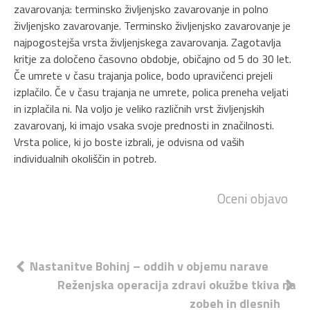
zavarovanja: terminsko življenjsko zavarovanje in polno
življenjsko zavarovanje. Terminsko življenjsko zavarovanje je
najpogostejša vrsta življenjskega zavarovanja. Zagotavlja
kritje za določeno časovno obdobje, običajno od 5 do 30 let.
Če umrete v času trajanja police, bodo upravičenci prejeli
izplačilo. Če v času trajanja ne umrete, polica preneha veljati
in izplačila ni. Na voljo je veliko različnih vrst življenjskih
zavarovanj, ki imajo vsaka svoje prednosti in značilnosti.
Vrsta police, ki jo boste izbrali, je odvisna od vaših
individualnih okoliščin in potreb.
Oceni objavo
Navigacija
Nastanitve Bohinj – oddih v objemu narave
Reženjska operacija zdravi okužbe tkiva na
prispevka
zobeh in dlesnih