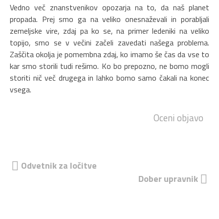
Vedno več znanstvenikov opozarja na to, da naš planet
propada. Prej smo ga na veliko onesnaževali in porabljali
zemeljske vire, zdaj pa ko se, na primer ledeniki na veliko
topijo, smo se v večini začeli zavedati našega problema.
Zaščita okolja je pomembna zdaj, ko imamo še čas da vse to
kar smo storili tudi rešimo. Ko bo prepozno, ne bomo mogli
storiti nič več drugega in lahko bomo samo čakali na konec
vsega.
Oceni objavo
Navigacija
Odvetnik za ločitve
Dober upravnik
prispevka