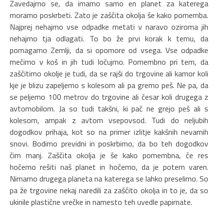
Zavedajmo se, da imamo samo en planet za katerega
moramo poskrbeti. Zato je zaščita okolja še kako pomemba.
Najprej nehajmo vse odpadke metati v naravo oziroma jih
nehajmo tja odlagati. To bo že prvi korak k temu, da
pomagamo Zemlji, da si opomore od vsega. Vse odpadke
mečimo v koš in jih tudi ločujmo. Pomembno pri tem, da
zaščitimo okolje je tudi, da se rajši do trgovine ali kamor koli
kje je blizu zapeljemo s kolesom ali pa gremo peš. Ne pa, da
se peljemo 100 metrov do trgovine ali česar koli drugega z
avtomobilom. Ja so tudi takšni, ki pač ne grejo peš ali s
kolesom, ampak z avtom vsepovsod. Tudi do neljubih
dogodkov prihaja, kot so na primer izlitje kakšnih nevarnih
snovi. Bodimo previdni in poskrbimo, da bo teh dogodkov
čim manj. Zaščita okolja je še kako pomembna, če res
hočemo rešiti naš planet in hočemo, da je potem varen.
Nimamo drugega planeta na katerega se lahko preselimo. So
pa že trgovine nekaj naredili za zaščito okolja in to je, da so
ukinile plastične vrečke in namesto teh uvedle papirnate.