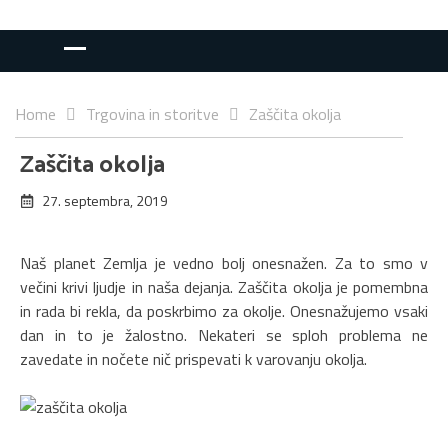
Home
Trgovina in storitve
Zaščita okolja
Zaščita okolja
27. septembra, 2019
Naš planet Zemlja je vedno bolj onesnažen. Za to smo v
večini krivi ljudje in naša dejanja. Zaščita okolja je pomembna
in rada bi rekla, da poskrbimo za okolje. Onesnažujemo vsaki
dan in to je žalostno. Nekateri se sploh problema ne
zavedate in nočete nič prispevati k varovanju okolja.