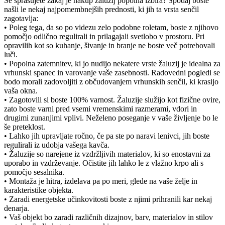
Se sprašujete zakaj je nakup žaluzij popolna izbira? Spodaj boste
našli le nekaj najpomembnejših prednosti, ki jih ta vrsta senčil
zagotavlja:
• Poleg tega, da so po videzu zelo podobne roletam, boste z njihovo
pomočjo odlično regulirali in prilagajali svetlobo v prostoru. Pri
opravilih kot so kuhanje, šivanje in branje ne boste več potrebovali
luči.
• Popolna zatemnitev, ki jo nudijo nekatere vrste žaluzij je idealna za
vrhunski spanec in varovanje vaše zasebnosti. Radovedni pogledi se
bodo morali zadovoljiti z občudovanjem vrhunskih senčil, ki krasijo
vaša okna.
• Zagotovili si boste 100% varnost. Žaluzije služijo kot fizične ovire,
zato boste varni pred vsemi vremenskimi razmerami, vdori in
drugimi zunanjimi vplivi. Neželeno poseganje v vaše življenje bo le
še preteklost.
• Lahko jih upravljate ročno, če pa ste po naravi lenivci, jih boste
regulirali iz udobja vašega kavča.
• Žaluzije so narejene iz vzdržljivih materialov, ki so enostavni za
uporabo in vzdrževanje. Očistite jih lahko le z vlažno krpo ali s
pomočjo sesalnika.
• Montaža je hitra, izdelava pa po meri, glede na vaše želje in
karakteristike objekta.
• Zaradi energetske učinkovitosti boste z njimi prihranili kar nekaj
denarja.
• Vaš objekt bo zaradi različnih dizajnov, barv, materialov in stilov