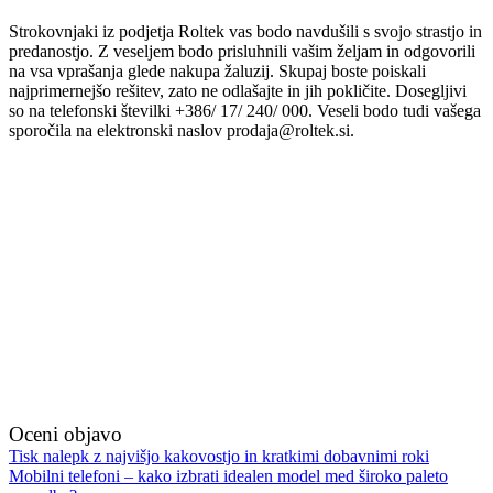
Strokovnjaki iz podjetja Roltek vas bodo navdušili s svojo strastjo in
predanostjo. Z veseljem bodo prisluhnili vašim željam in odgovorili
na vsa vprašanja glede nakupa žaluzij. Skupaj boste poiskali
najprimernejšo rešitev, zato ne odlašajte in jih pokličite. Dosegljivi
so na telefonski številki +386/ 17/ 240/ 000. Veseli bodo tudi vašega
sporočila na elektronski naslov prodaja@roltek.si.
Oceni objavo
Navigacija
Tisk nalepk z najvišjo kakovostjo in kratkimi dobavnimi roki
Mobilni telefoni – kako izbrati idealen model med široko paleto
prispevka