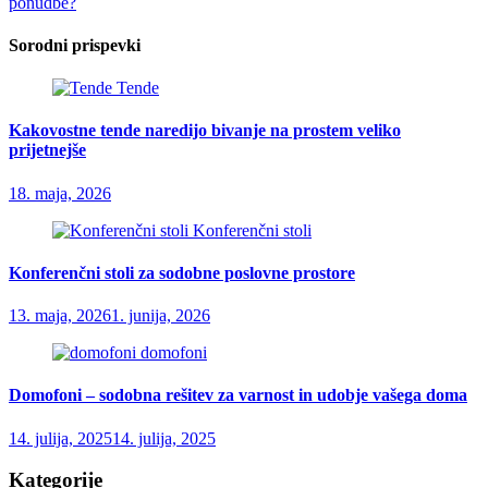
ponudbe?
Sorodni prispevki
Tende
Kakovostne tende naredijo bivanje na prostem veliko
prijetnejše
18. maja, 2026
Konferenčni stoli
Konferenčni stoli za sodobne poslovne prostore
13. maja, 2026
1. junija, 2026
domofoni
Domofoni – sodobna rešitev za varnost in udobje vašega doma
14. julija, 2025
14. julija, 2025
Kategorije