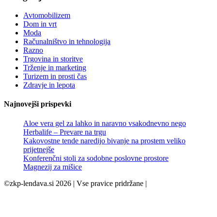
Avtomobilizem
Dom in vrt
Moda
Računalništvo in tehnologija
Razno
Trgovina in storitve
Trženje in marketing
Turizem in prosti čas
Zdravje in lepota
Najnovejši prispevki
Aloe vera gel za lahko in naravno vsakodnevno nego
Herbalife – Prevare na trgu
Kakovostne tende naredijo bivanje na prostem veliko
prijetnejše
Konferenčni stoli za sodobne poslovne prostore
Magnezij za mišice
©zkp-lendava.si 2026 | Vse pravice pridržane |