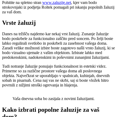
Pohitite na spletno stran
www.zaluzije.net
, kjer vam bodo
strokovnjaki iz podjetja Roltek pomagali pri iskanju popolnih žaluzij
za vaš dom.
Vrste žaluzij
Danes na tržišču najdemo kar nekaj vrst žaluzij. Zunanje žaluzije
bodo poskrbele za funkcionalno zaščito pred soncem. Po želji boste
lahko regulirali svetlobo in poskrbeli za zasebnost vašega doma.
Zaradi velike možnosti izbire boste zagotovo našli vrsto žaluzij, ki se
bodo vizualno ujemale z vašim objektom. Izbirate lahko med
predokenskimi, nadokenskimi in poševnimi zunanjimi žaluzijami.
Tudi notranje žaluzije ponujajo funkcionalnost in estetski videz.
Primerne so za različne prostore vašega doma ali poslovnega
objekta. Največkrat se uporabljajo v spalnicah, kuhinjah, dnevnih
sobah in pisarnah. Cena naj vas ne skrbi, saj si boste vložek hitro
povrnili z nižjimi stroški ogrevanja in hlajenja.
Vaša dnevna soba bo zasijala z novimi žaluzijami.
Kako izbrati popolne žaluzije za vaš
dom?