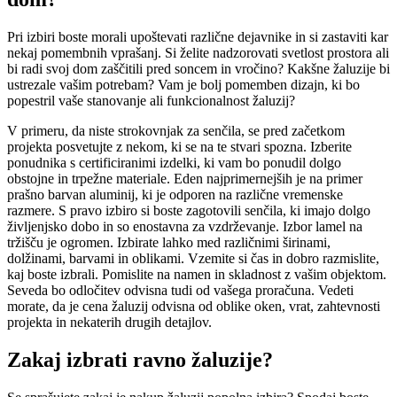
Pri izbiri boste morali upoštevati različne dejavnike in si zastaviti kar
nekaj pomembnih vprašanj. Si želite nadzorovati svetlost prostora ali
bi radi svoj dom zaščitili pred soncem in vročino? Kakšne žaluzije bi
ustrezale vašim potrebam? Vam je bolj pomemben dizajn, ki bo
popestril vaše stanovanje ali funkcionalnost žaluzij?
V primeru, da niste strokovnjak za senčila, se pred začetkom
projekta posvetujte z nekom, ki se na te stvari spozna. Izberite
ponudnika s certificiranimi izdelki, ki vam bo ponudil dolgo
obstojne in trpežne materiale. Eden najprimernejših je na primer
prašno barvan aluminij, ki je odporen na različne vremenske
razmere. S pravo izbiro si boste zagotovili senčila, ki imajo dolgo
življenjsko dobo in so enostavna za vzdrževanje. Izbor lamel na
tržišču je ogromen. Izbirate lahko med različnimi širinami,
dolžinami, barvami in oblikami. Vzemite si čas in dobro razmislite,
kaj boste izbrali. Pomislite na namen in skladnost z vašim objektom.
Seveda bo odločitev odvisna tudi od vašega proračuna. Vedeti
morate, da je cena žaluzij odvisna od oblike oken, vrat, zahtevnosti
projekta in nekaterih drugih detajlov.
Zakaj izbrati ravno žaluzije?