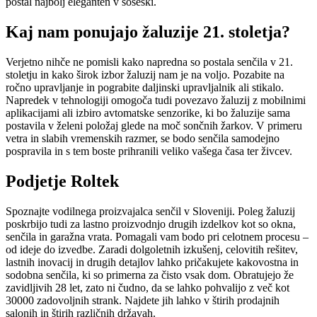
postal najbolj eleganten v soseski.
Kaj nam ponujajo žaluzije 21. stoletja?
Verjetno nihče ne pomisli kako napredna so postala senčila v 21.
stoletju in kako širok izbor žaluzij nam je na voljo. Pozabite na
ročno upravljanje in pograbite daljinski upravljalnik ali stikalo.
Napredek v tehnologiji omogoča tudi povezavo žaluzij z mobilnimi
aplikacijami ali izbiro avtomatske senzorike, ki bo žaluzije sama
postavila v želeni položaj glede na moč sončnih žarkov. V primeru
vetra in slabih vremenskih razmer, se bodo senčila samodejno
pospravila in s tem boste prihranili veliko vašega časa ter živcev.
Podjetje Roltek
Spoznajte vodilnega proizvajalca senčil v Sloveniji. Poleg žaluzij
poskrbijo tudi za lastno proizvodnjo drugih izdelkov kot so okna,
senčila in garažna vrata. Pomagali vam bodo pri celotnem procesu –
od ideje do izvedbe. Zaradi dolgoletnih izkušenj, celovitih rešitev,
lastnih inovacij in drugih detajlov lahko pričakujete kakovostna in
sodobna senčila, ki so primerna za čisto vsak dom. Obratujejo že
zavidljivih 28 let, zato ni čudno, da se lahko pohvalijo z več kot
30000 zadovoljnih strank. Najdete jih lahko v štirih prodajnih
salonih in štirih različnih državah.