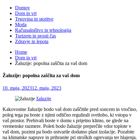
Domov
Dom in vrt
Trgovina in storitve
Moda
Računalništvo in tehnologija
Turizem in prosti čas
Zdravje in lepota
Home
Dom in vrt
Žaluzije: popolna zaščita za vaš dom
Žaluzije: popolna zaščita za vaš dom
10. maja, 2023
12. maja, 2023
žaluzije
Kakovostne žaluzije bodo vaš dom zaščitile pred soncem in vročino,
poleg tega pa boste z njimi odlično regulirali svetlobo, ki vstopa v
vaš prostor. Prebivali boste v domu s prijetno klimo, ne glede na
vremenske razmere. Poleti bodo žaluzije preprečile vdor toplote v
vaš dom, pozimi pa bodo ustvarile dodatno plast izolacije. Pozabite
na klimatske naprave in prihranite pri stroških ogrevanja ter hlajenja.