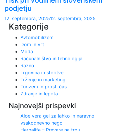
Tisk pri vodilnem slovenskem
podjetju
12. septembra, 2025
12. septembra, 2025
Kategorije
Avtomobilizem
Dom in vrt
Moda
Računalništvo in tehnologija
Razno
Trgovina in storitve
Trženje in marketing
Turizem in prosti čas
Zdravje in lepota
Najnovejši prispevki
Aloe vera gel za lahko in naravno
vsakodnevno nego
Herbalife – Prevare na trgu