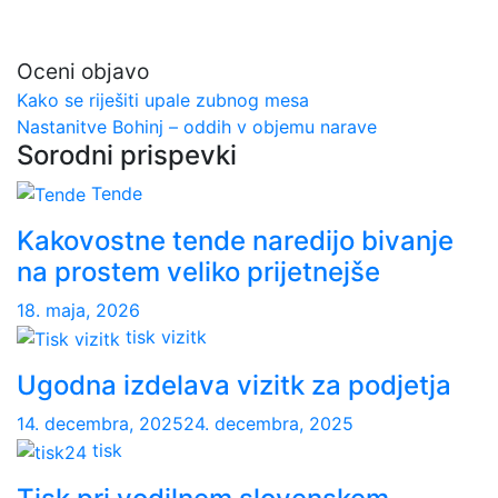
Oceni objavo
Navigacija
Kako se riješiti upale zubnog mesa
Nastanitve Bohinj – oddih v objemu narave
prispevka
Sorodni prispevki
Tende
Kakovostne tende naredijo bivanje
na prostem veliko prijetnejše
18. maja, 2026
tisk vizitk
Ugodna izdelava vizitk za podjetja
14. decembra, 2025
24. decembra, 2025
tisk