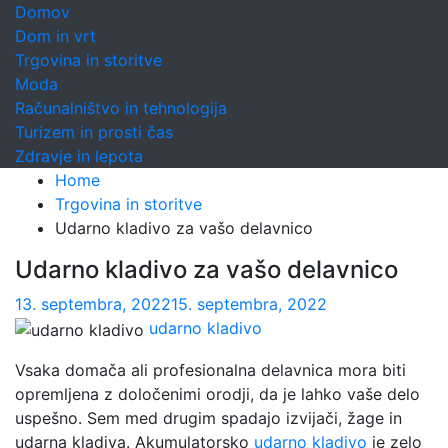
Domov
Dom in vrt
Trgovina in storitve
Moda
Računalništvo in tehnologija
Turizem in prosti čas
Zdravje in lepota
Home
Trgovina in storitve
Udarno kladivo za vašo delavnico
Udarno kladivo za vašo delavnico
13. septembra, 2022
15. septembra, 2022
udarno kladivo
Vsaka domača ali profesionalna delavnica mora biti
opremljena z določenimi orodji, da je lahko vaše delo
uspešno. Sem med drugim spadajo izvijači, žage in
udarna kladiva. Akumulatorsko
udarno kladivo
je zelo