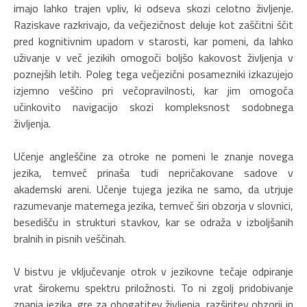
imajo lahko trajen vpliv, ki odseva skozi celotno življenje.
Raziskave razkrivajo, da večjezičnost deluje kot zaščitni ščit
pred kognitivnim upadom v starosti, kar pomeni, da lahko
uživanje v več jezikih omogoči boljšo kakovost življenja v
poznejših letih. Poleg tega večjezični posamezniki izkazujejo
izjemno veščino pri večopravilnosti, kar jim omogoča
učinkovito navigacijo skozi kompleksnost sodobnega
življenja.
Učenje angleščine za otroke ne pomeni le znanje novega
jezika, temveč prinaša tudi nepričakovane sadove v
akademski areni. Učenje tujega jezika ne samo, da utrjuje
razumevanje maternega jezika, temveč širi obzorja v slovnici,
besedišču in strukturi stavkov, kar se odraža v izboljšanih
bralnih in pisnih veščinah.
V bistvu je vključevanje otrok v jezikovne tečaje odpiranje
vrat širokemu spektru priložnosti. To ni zgolj pridobivanje
znanja jezika, gre za obogatitev življenja, razširitev obzorij in