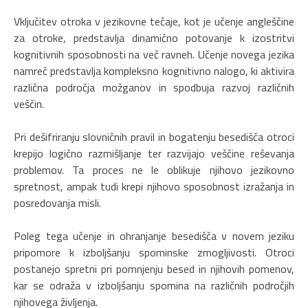
Vključitev otroka v jezikovne tečaje, kot je učenje angleščine
za otroke, predstavlja dinamično potovanje k izostritvi
kognitivnih sposobnosti na več ravneh. Učenje novega jezika
namreč predstavlja kompleksno kognitivno nalogo, ki aktivira
različna področja možganov in spodbuja razvoj različnih
veščin.
Pri dešifriranju slovničnih pravil in bogatenju besedišča otroci
krepijo logično razmišljanje ter razvijajo veščine reševanja
problemov. Ta proces ne le oblikuje njihovo jezikovno
spretnost, ampak tudi krepi njihovo sposobnost izražanja in
posredovanja misli.
Poleg tega učenje in ohranjanje besedišča v novem jeziku
pripomore k izboljšanju spominske zmogljivosti. Otroci
postanejo spretni pri pomnjenju besed in njihovih pomenov,
kar se odraža v izboljšanju spomina na različnih področjih
njihovega življenja.