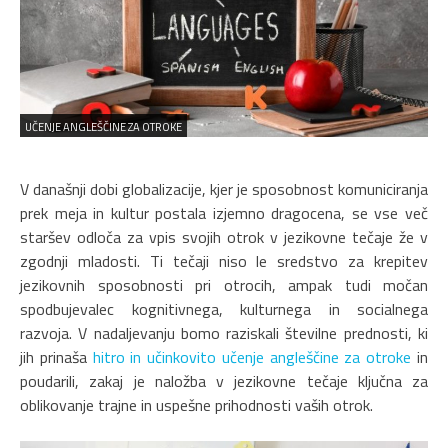
UČENJE ANGLEŠČINE ZA OTROKE
V današnji dobi globalizacije, kjer je sposobnost komuniciranja
prek meja in kultur postala izjemno dragocena, se vse več
staršev odloča za vpis svojih otrok v jezikovne tečaje že v
zgodnji mladosti. Ti tečaji niso le sredstvo za krepitev
jezikovnih sposobnosti pri otrocih, ampak tudi močan
spodbujevalec kognitivnega, kulturnega in socialnega
razvoja. V nadaljevanju bomo raziskali številne prednosti, ki
jih prinaša
hitro in učinkovito učenje angleščine za otroke
in
poudarili, zakaj je naložba v jezikovne tečaje ključna za
oblikovanje trajne in uspešne prihodnosti vaših otrok.