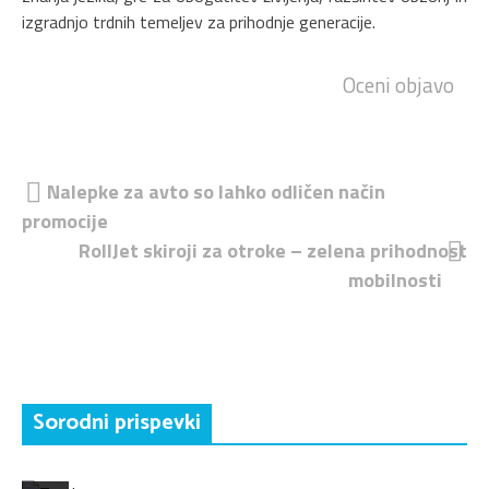
izgradnjo trdnih temeljev za prihodnje generacije.
Oceni objavo
Navigacija
Nalepke za avto so lahko odličen način
promocije
prispevka
RollJet skiroji za otroke – zelena prihodnost
mobilnosti
Sorodni prispevki