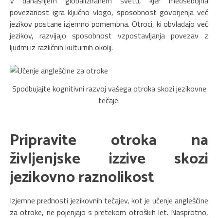
V današnjem globaliziranem svetu, kjer medsebojna
povezanost igra ključno vlogo, sposobnost govorjenja več
jezikov postane izjemno pomembna. Otroci, ki obvladajo več
jezikov, razvijajo sposobnost vzpostavljanja povezav z
ljudmi iz različnih kulturnih okolij.
Spodbujajte kognitivni razvoj vašega otroka skozi jezikovne
tečaje.
Pripravite otroka na
življenjske izzive skozi
jezikovno raznolikost
Izjemne prednosti jezikovnih tečajev, kot je učenje angleščine
za otroke, ne pojenjajo s pretekom otroških let. Nasprotno,