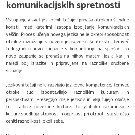
komunikacijskih spretnosti
Vstopanje v svet jezikovnih tečajev prinaša otrokom številne
koristi, med katerimi izstopa izboljšanje komunikacijskih
veščin. Proces učenja novega jezika ne le okrepi sposobnost
otrok za izražanje v novem jezikovnem kontekstu, temveč
tudi gradi njihovo zaupanje v komunikacijo na splošno. To
novo zaupanje se prenaša na njihov materni jezik, kar jih
naredi bolj izrazite in pripravljene na raznolike družbene
situacije.
Jezikovni tečaji ne le razvijajo jezikovne kompetence, temveč
otroke tudi izpostavljajo raznolikim kulturam in
perspektivam. Presegajo meje jezikov in vključujejo običaje
ter tradicije povezane kulture. To globoko razumevanje
kulture spodbuja strpnost in odprtost pri otrocih, saj se učijo
ceniti raznolikosti okoli sebe.