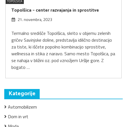
TOPOLŠICA
Topolšica – center razvajanja in sprostitve
21. novembra, 2023
Termalno središče Topolšica, skrito v objemu zelenih
gričev Savinjske doline, predstavlja idilično destinacijo
za tiste, ki iščete popolno kombinacijo sprostitve,
wellnessa in stika z naravo. Samo mesto Topolšica, pa
se nahaja v bližini oz. pod vznožjem Uršlje gore. Z
bogato …
Kategorije
Avtomobilizem
Dom in vrt
Moda