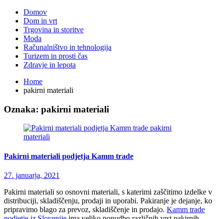
Domov
Dom in vrt
Trgovina in storitve
Moda
Računalništvo in tehnologija
Turizem in prosti čas
Zdravje in lepota
Home
pakirni materiali
Oznaka:
pakirni materiali
pakirni
materiali
Pakirni materiali podjetja Kamm trade
27. januarja, 2021
Pakirni materiali so osnovni materiali, s katerimi zaščitimo izdelke v
distribuciji, skladiščenju, prodaji in uporabi. Pakiranje je dejanje, ko
pripravimo blago za prevoz, skladiščenje in prodajo.
Kamm trade
podjetje iz Slovenije
ima veliko ponudbo različnih vrst pakirnih