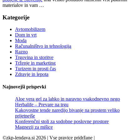
materialov in vam …
Kategorije
Avtomobilizem
Dom in vrt
Moda
Računalništvo in tehnologija
Razno
Trgovina in storitve
Trženje in marketing
Turizem in prosti čas
Zdravje in lepota
Najnovejši prispevki
Aloe vera gel za lahko in naravno vsakodnevno nego
Herbalife – Prevare na trgu
Kakovostne tende naredijo bivanje na prostem veliko
prijetnejše
Konferenčni stoli za sodobne poslovne prostore
Magnezij za mišice
©zkp-lendava.si 2026 | Vse pravice pridržane |