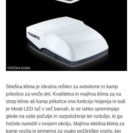
STREŠNA KLIMA
S
trešna klima
je idealna rešitev za avtodome in kamp
prikolice za vroče dni. Kvalitetna in majhna klima za na
strop klime ali kamp prikolice ima funkcijo hlajenja in tudi
je hkrati LED luč v več barvah, ki se lahko spreminjajo
glede na vaše počutje in razpoloženje ter vzdušje, ki ga
hočete narediti v svojem okolju. Majhna
strešna klima
za
kamp vozila je primerna za vsako počitniško vozilo, ker