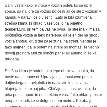
Sami veste kako je vroče v vozilih poleti, ko se upre
sonce, pa naj gre za vožnjo po cesti ali če ste z vozilom v
kampu, v naravi, celo v senci. Zato je bila izumljena
strešna klima,
ki ohladi vaše vozilo na prijetno
temperaturo, pri tem pa vas ne ovira. Ta
strešna klima
za
počitniška vozila je tako narejena, da je en del na stropu
vozila znotraj, drug del pa je zunaj na strehi. Vendar je
tako majhen, da je potem na strehi po montaži še vedno
dovolj prostora tudi za sončni panel ali anteno in še kaj
drugega.
S
trešna klima
je sodobna in lepo oblikovana tako, da
boste nanjo ponosni. Upravljate jo enostavno preko
daljinskega upravljalnika in nastavite intenzivnost
hlajenja ter kam naj piha. Običajno se nastavi tako, da
piha pod stropom in ne direktno v vas. Tako ohladi prostor
neopazno tudi, če je dolgo sedem metrov. Poraba je
izjemno majhna, saj so izumitelji gledali na to, da ne bi