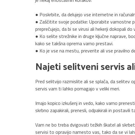
je nekaj enostavnih korakov:
● Poskrbite, da delujejo vse internetne in računaln
● Zaščitite svoje podatke: Uporabite varnostne pr
preprečujejo, da bi se virusi ali hekerji dokopali do
● Ko selite strežnike in druge ključne naprave, bod
kako se takšna oprema varno prestavi.
● Ko je vse na mestu, preverite ali vse pravilno d
Najeti selitveni servis al
Pred selitvijo razmislite ali se splača, da selitev 
servis vam ti lahko pomagajo v veliki meri.
Imajo kopico izkušenj in vedo, kako varno prenest
skrbno zapakirali, prenesli, odpakirali in postavili ta
Vam ne bo treba dvigovati težkih škatel ali skrbeti
servisi to opravijo namesto vas, tako da se vi l