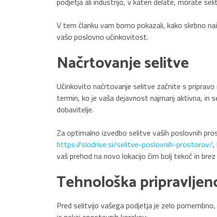
podjetja ali industrijo, v kateri delate, morate se
V tem članku vam bomo pokazali, kako skrbno načrt
vašo poslovno učinkovitost.
Načrtovanje selitve
Učinkovito načrtovanje selitve začnite s priprav
termin, ko je vaša dejavnost najmanj aktivna, in 
dobavitelje.
Za optimalno izvedbo selitve vaših poslovnih prost
https://slodrive.si/selitve-poslovnih-prostorov/
,
vaš prehod na novo lokacijo čim bolj tekoč in bre
Tehnološka pripravljen
Pred selitvijo vašega podjetja je zelo pomembno, 