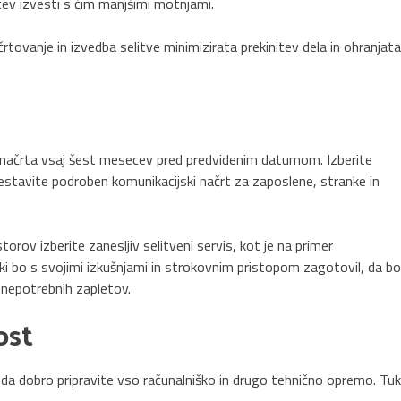
litev izvesti s čim manjšimi motnjami.
ovanje in izvedba selitve minimizirata prekinitev dela in ohranjata
o načrta vsaj šest mesecev pred predvidenim datumom. Izberite
sestavite podroben komunikacijski načrt za zaposlene, stranke in
orov izberite zanesljiv selitveni servis, kot je na primer
 ki bo s svojimi izkušnjami in strokovnim pristopom zagotovil, da bo
z nepotrebnih zapletov.
ost
da dobro pripravite vso računalniško in drugo tehnično opremo. Tuk