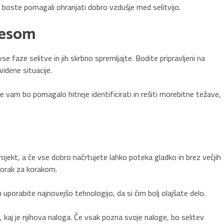
m boste pomagali ohranjati dobro vzdušje med selitvijo.
cesom
e faze selitve in jih skrbno spremljajte. Bodite pripravljeni na
videne situacije.
 vam bo pomagalo hitreje identificirati in rešiti morebitne težave,
projekt, a če vse dobro načrtujete lahko poteka gladko in brez večjih
korak za korakom.
in uporabite najnovejšo tehnologijo, da si čim bolj olajšate delo.
i, kaj je njihova naloga. Če vsak pozna svoje naloge, bo selitev