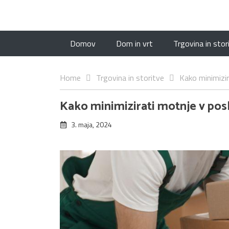
Domov
Dom in vrt
Trgovina in stor
Home
Trgovina in storitve
Kako minimizir
Kako minimizirati motnje v pos
3. maja, 2024