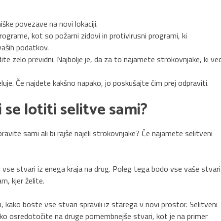
iške povezave na novi lokaciji.
ograme, kot so požarni zidovi in protivirusni programi, ki
 vaših podatkov.
ite zelo previdni. Najbolje je, da za to najamete strokovnjake, ki ve
eluje. Če najdete kakšno napako, jo poskušajte čim prej odpraviti.
i se lotiti selitve sami?
opravite sami ali bi rajše najeli strokovnjake? Če najamete selitveni
i vse stvari iz enega kraja na drug. Poleg tega bodo vse vaše stvari
m, kjer želite.
, kako boste vse stvari spravili iz starega v novi prostor. Selitveni
ahko osredotočite na druge pomembnejše stvari, kot je na primer