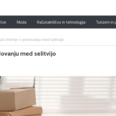
itve
Moda
Računalništvo in tehnologija
Turizem in 
ati motnje v poslovanju med selitvijo
lovanju med selitvijo