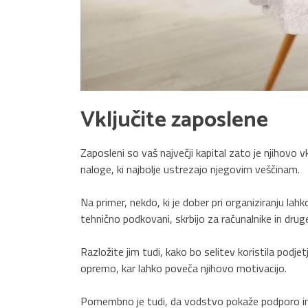
Vključite zaposlene
Zaposleni so vaš največji kapital zato je njihovo
naloge, ki najbolje ustrezajo njegovim veščinam.
Na primer, nekdo, ki je dober pri organiziranju lah
tehnično podkovani, skrbijo za računalnike in drug
Razložite jim tudi, kako bo selitev koristila podje
opremo, kar lahko poveča njihovo motivacijo.
Pomembno je tudi, da vodstvo pokaže podporo in r