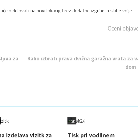
čelo delovati na novi lokaciji, brez dodatne izgube in slabe volje.
Oceni objav
ljiva za
Kako izbrati prava dvižna garažna vrata za v
dom
TISK
 izdelava vizitk za
Tisk pri vodilnem