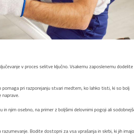
 vključevanje v proces selitve ključno. Vsakemu zaposlenemu dodelite
ko pomaga pri razporejanju stvari medtem, ko lahko tisti, ki so bolj
e naprave.
tju in njim osebno, na primer z boljšimi delovnimi pogoji ali sodobnej
azumevanje. Bodite dostopni za vsa vprašanja in skrbi, ki jih imaj