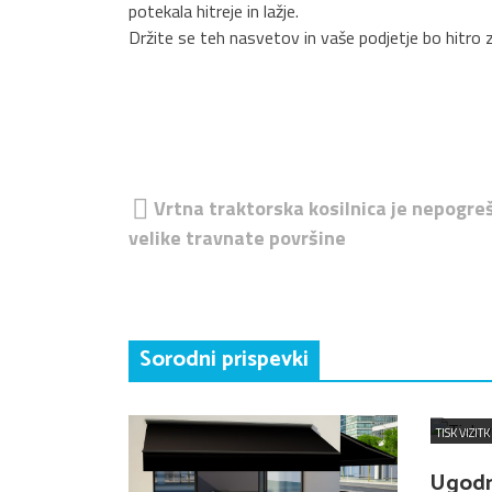
potekala hitreje in lažje.
Držite se teh nasvetov in vaše podjetje bo hitro za
Navigacija
Vrtna traktorska kosilnica je nepogreš
prispevka
velike travnate površine
Sorodni prispevki
TISK VIZITK
Ugodna