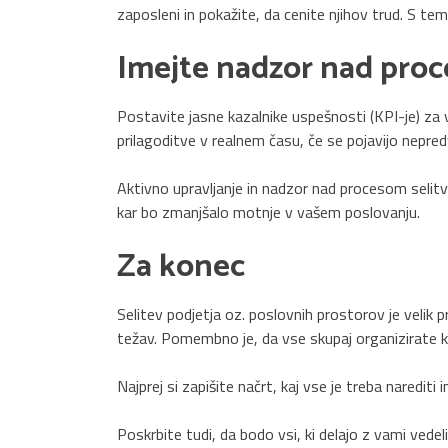
zaposleni in pokažite, da cenite njihov trud. S te
Imejte nadzor nad pro
Postavite jasne kazalnike uspešnosti (KPI-je) za vs
prilagoditve v realnem času, če se pojavijo nepred
Aktivno upravljanje in nadzor nad procesom selitve
kar bo zmanjšalo motnje v vašem poslovanju.
Za konec
Selitev podjetja oz. poslovnih prostorov je velik 
težav. Pomembno je, da vse skupaj organizirate 
Najprej si zapišite načrt, kaj vse je treba narediti 
Poskrbite tudi, da bodo vsi, ki delajo z vami vedel