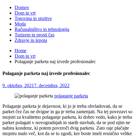
Domov
Dom in vrt
Trgovina in storitve
Moda
Računalništvo in tehnologija
Turizem in prosti čas
Zdravje in lepota
Home
Dom in vrt
Polaganje parketa naj izvede profesionalec
Polaganje parketa naj izvede profesionalec
9. oktobra, 2021
7. decembra, 2022
polaganje parketa
Polaganje parketa je dejavnost, ki jo je treba obvladovati, da se
parket čez čas ne dvigne in ga je treba zamenjati. Na tej povezavi so
mojstri za kvalitetno polaganje parketa, ki dobro vedo, kako je treba
parket polagati v novogradnjah in starih stavbah, da se pod njim ne
nabira kondenz, ki potem povzroči dvig parketa. Zato raje plačajte
mojstru malo več, kot da se to zgodi, ker boste imeli resnično velike