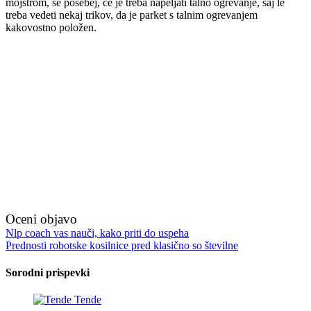
mojstrom, še posebej, če je treba napeljati talno ogrevanje, saj le
treba vedeti nekaj trikov, da je parket s talnim ogrevanjem
kakovostno položen.
Oceni objavo
Navigacija
Nlp coach vas nauči, kako priti do uspeha
Prednosti robotske kosilnice pred klasično so številne
prispevka
Sorodni prispevki
Tende