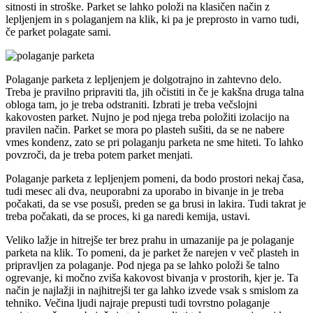
sitnosti in stroške. Parket se lahko položi na klasičen način z
lepljenjem in s polaganjem na klik, ki pa je preprosto in varno tudi,
če parket polagate sami.
Polaganje parketa z lepljenjem je dolgotrajno in zahtevno delo.
Treba je pravilno pripraviti tla, jih očistiti in če je kakšna druga talna
obloga tam, jo je treba odstraniti. Izbrati je treba večslojni
kakovosten parket. Nujno je pod njega treba položiti izolacijo na
pravilen način. Parket se mora po plasteh sušiti, da se ne nabere
vmes kondenz, zato se pri polaganju parketa ne sme hiteti. To lahko
povzroči, da je treba potem parket menjati.
Polaganje parketa z lepljenjem pomeni, da bodo prostori nekaj časa,
tudi mesec ali dva, neuporabni za uporabo in bivanje in je treba
počakati, da se vse posuši, preden se ga brusi in lakira. Tudi takrat je
treba počakati, da se proces, ki ga naredi kemija, ustavi.
Veliko lažje in hitrejše ter brez prahu in umazanije pa je polaganje
parketa na klik. To pomeni, da je parket že narejen v več plasteh in
pripravljen za polaganje. Pod njega pa se lahko položi še talno
ogrevanje, ki močno zviša kakovost bivanja v prostorih, kjer je. Ta
način je najlažji in najhitrejši ter ga lahko izvede vsak s smislom za
tehniko. Večina ljudi najraje prepusti tudi tovrstno polaganje