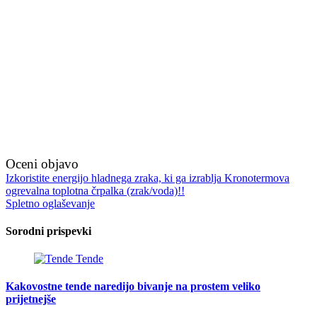
Oceni objavo
Navigacija
Izkoristite energijo hladnega zraka, ki ga izrablja Kronotermova
ogrevalna toplotna črpalka (zrak/voda)!!
prispevka
Spletno oglaševanje
Sorodni prispevki
Tende
Kakovostne tende naredijo bivanje na prostem veliko
prijetnejše