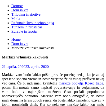
Domov
Dom in vrt
Trgovina in storitve
Moda
Računalništvo in tehnologija
Turizem in prosti čas
Zdravje in lepota
Home
Dom in vrt
Markize vrhunske kakovosti
Markize vrhunske kakovosti
21. aprila, 2020
23. aprila, 2020
Markize vam bodo lahko prišle prav še posebej sedaj, ko je zunaj
spet lepo sončno vreme in boste verjetno želeli zunaj preživeti nekaj
več časa. Če bi radi imeli kvalitetne
markize podjetja Kosec trade
,
potem jim morate samo napisati povpraševanje in verjamemo, da
vam bodo v najkrajšem možnem času poslali popolnoma
neobvezujočo ponudbo. Markize vam bodo omogočile, da boste
imeli doma na terasi dovolj sence, da boste lahko nemoteno uživali v
toplih pomladnih dneh. Ker so nekatere markize lahko kar malo