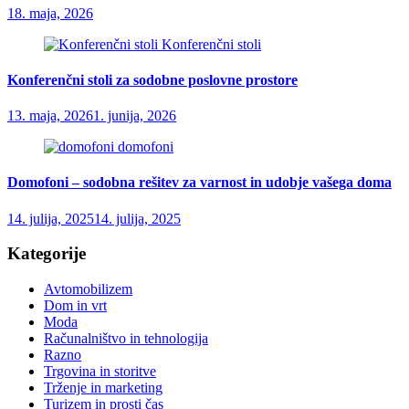
18. maja, 2026
Konferenčni stoli
Konferenčni stoli za sodobne poslovne prostore
13. maja, 2026
1. junija, 2026
domofoni
Domofoni – sodobna rešitev za varnost in udobje vašega doma
14. julija, 2025
14. julija, 2025
Kategorije
Avtomobilizem
Dom in vrt
Moda
Računalništvo in tehnologija
Razno
Trgovina in storitve
Trženje in marketing
Turizem in prosti čas