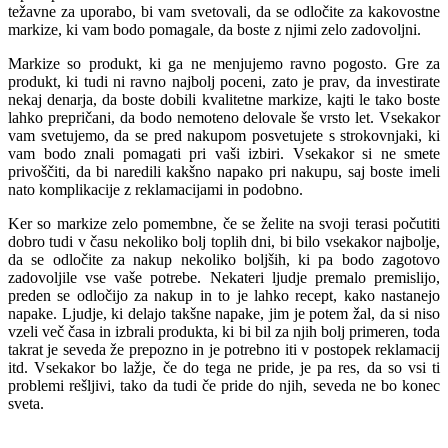
težavne za uporabo, bi vam svetovali, da se odločite za kakovostne
markize, ki vam bodo pomagale, da boste z njimi zelo zadovoljni.
Markize so produkt, ki ga ne menjujemo ravno pogosto. Gre za
produkt, ki tudi ni ravno najbolj poceni, zato je prav, da investirate
nekaj denarja, da boste dobili kvalitetne markize, kajti le tako boste
lahko prepričani, da bodo nemoteno delovale še vrsto let. Vsekakor
vam svetujemo, da se pred nakupom posvetujete s strokovnjaki, ki
vam bodo znali pomagati pri vaši izbiri. Vsekakor si ne smete
privoščiti, da bi naredili kakšno napako pri nakupu, saj boste imeli
nato komplikacije z reklamacijami in podobno.
Ker so markize zelo pomembne, če se želite na svoji terasi počutiti
dobro tudi v času nekoliko bolj toplih dni, bi bilo vsekakor najbolje,
da se odločite za nakup nekoliko boljših, ki pa bodo zagotovo
zadovoljile vse vaše potrebe. Nekateri ljudje premalo premislijo,
preden se odločijo za nakup in to je lahko recept, kako nastanejo
napake. Ljudje, ki delajo takšne napake, jim je potem žal, da si niso
vzeli več časa in izbrali produkta, ki bi bil za njih bolj primeren, toda
takrat je seveda že prepozno in je potrebno iti v postopek reklamacij
itd. Vsekakor bo lažje, če do tega ne pride, je pa res, da so vsi ti
problemi rešljivi, tako da tudi če pride do njih, seveda ne bo konec
sveta.