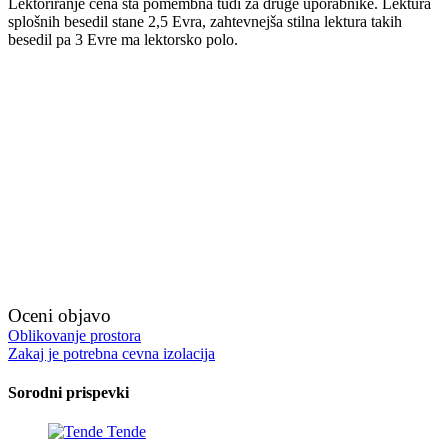
Lektoriranje cena sta pomembna tudi za druge uporabnike. Lektura
splošnih besedil stane 2,5 Evra, zahtevnejša stilna lektura takih
besedil pa 3 Evre ma lektorsko polo.
Oceni objavo
Navigacija
Oblikovanje prostora
Zakaj je potrebna cevna izolacija
prispevka
Sorodni prispevki
Tende