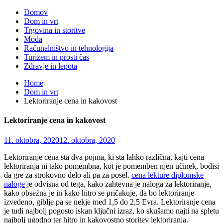
Domov
Dom in vrt
Trgovina in storitve
Moda
Računalništvo in tehnologija
Turizem in prosti čas
Zdravje in lepota
Home
Dom in vrt
Lektoriranje cena in kakovost
Lektoriranje cena in kakovost
11. oktobra, 2020
12. oktobra, 2020
Lektoriranje cena sta dva pojma, ki sta lahko različna, kajti cena
lektoriranja ni tako pomembna, kot je pomemben njen učinek, bodisi
da gre za strokovno delo ali pa za posel.
cena lekture diplomske
naloge
je odvisna od tega, kako zahtevna je naloga za lektoriranje,
kako obsežna je in kako hitro se pričakuje, da bo lektoriranje
izvedeno, giblje pa se nekje med 1,5 do 2,5 Evra. Lektoriranje cena
je tudi najbolj pogosto iskan ključni izraz, ko skušamo najti na spletu
najbolj ugodno ter hitro in kakovostno storitev lektoriranja.