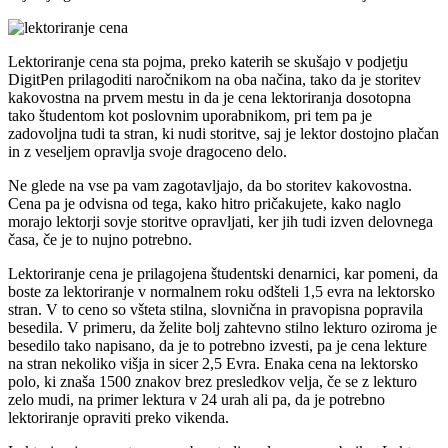
Lektoriranje cena sta pojma, preko katerih se skušajo v podjetju
DigitPen prilagoditi naročnikom na oba načina, tako da je storitev
kakovostna na prvem mestu in da je cena lektoriranja dosotopna
tako študentom kot poslovnim uporabnikom, pri tem pa je
zadovoljna tudi ta stran, ki nudi storitve, saj je lektor dostojno plačan
in z veseljem opravlja svoje dragoceno delo.
Ne glede na vse pa vam zagotavljajo, da bo storitev kakovostna.
Cena pa je odvisna od tega, kako hitro pričakujete, kako naglo
morajo lektorji sovje storitve opravljati, ker jih tudi izven delovnega
časa, če je to nujno potrebno.
Lektoriranje cena je prilagojena študentski denarnici, kar pomeni, da
boste za lektoriranje v normalnem roku odšteli 1,5 evra na lektorsko
stran. V to ceno so všteta stilna, slovnična in pravopisna popravila
besedila. V primeru, da želite bolj zahtevno stilno lekturo oziroma je
besedilo tako napisano, da je to potrebno izvesti, pa je cena lekture
na stran nekoliko višja in sicer 2,5 Evra. Enaka cena na lektorsko
polo, ki znaša 1500 znakov brez presledkov velja, če se z lekturo
zelo mudi, na primer lektura v 24 urah ali pa, da je potrebno
lektoriranje opraviti preko vikenda.