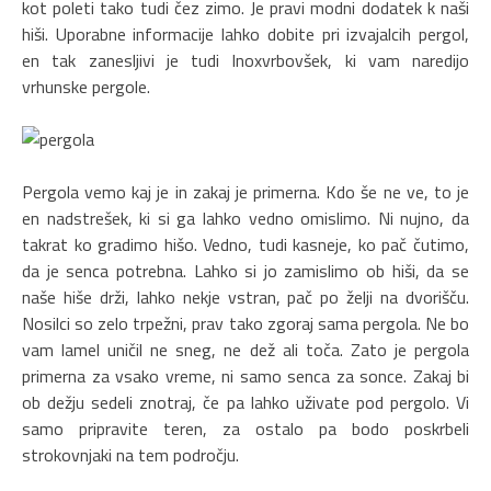
kot poleti tako tudi čez zimo. Je pravi modni dodatek k naši
hiši. Uporabne informacije lahko dobite pri izvajalcih pergol,
en tak zanesljivi je tudi Inoxvrbovšek, ki vam naredijo
vrhunske pergole.
Pergola vemo kaj je in zakaj je primerna. Kdo še ne ve, to je
en nadstrešek, ki si ga lahko vedno omislimo. Ni nujno, da
takrat ko gradimo hišo. Vedno, tudi kasneje, ko pač čutimo,
da je senca potrebna. Lahko si jo zamislimo ob hiši, da se
naše hiše drži, lahko nekje vstran, pač po želji na dvorišču.
Nosilci so zelo trpežni, prav tako zgoraj sama pergola. Ne bo
vam lamel uničil ne sneg, ne dež ali toča. Zato je pergola
primerna za vsako vreme, ni samo senca za sonce. Zakaj bi
ob dežju sedeli znotraj, če pa lahko uživate pod pergolo. Vi
samo pripravite teren, za ostalo pa bodo poskrbeli
strokovnjaki na tem področju.