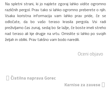
Na spletni strani, ki jo najdete zgoraj lahko vidite ogromno
različnih pergol. Prav tako si lahko ogromno preberete o njih.
Vsaka koristna informacija vam lahko prav pride, če se
odločate, da bo vašo teraso krasila pergola. Vsi radi
preživljamo čas zunaj, sedaj bo še lažje, če boste imeli streho
nad teraso ali kje drugje na vrtu. Omislite si lahko po svojih
željah in obliki. Prav takšno vam bodo naredili.
Oceni objavo
Navigacija
Čistilna naprava Gorec
Karnise za zavese
prispevka