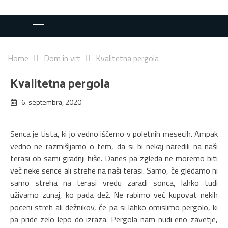
Home
Dom in vrt
Kvalitetna pergola
Kvalitetna pergola
6. septembra, 2020
Senca je tista, ki jo vedno iščemo v poletnih mesecih. Ampak
vedno ne razmišljamo o tem, da si bi nekaj naredili na naši
terasi ob sami gradnji hiše. Danes pa zgleda ne moremo biti
več neke sence ali strehe na naši terasi. Samo, če gledamo ni
samo streha na terasi vredu zaradi sonca, lahko tudi
uživamo zunaj, ko pada dež. Ne rabimo več kupovat nekih
poceni streh ali dežnikov, če pa si lahko omislimo pergolo, ki
pa pride zelo lepo do izraza. Pergola nam nudi eno zavetje,