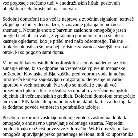
vse pogosteje srečamo tudi v enodružinskih hišah, poslovnih
objektih in celo turističnih nastanitvah.
Sodobni domofoni niso več le naprave z zvočnim signalom, temveč
vključujejo tudi video nadzor, zaznavanje gibanja in možnost
snemanja. Notranje enote z barvnim zaslonom omogočajo jasen
pregled nad obiskovalci, z vgrajenim pomnilnikom pa si lahko
kasneje ogledamo, kdo je prišel med našo odsotnostjo. Takšne
funkcionalnosti so še posebej koristne za varnost starejših oseb ali
otrok, ki so pogosto sami doma.
V ponudbi kakovostnih domofonskih sistemov najdemo različne
zunanje enote, ki so odporne na vremenske vplive in mehanske
poškodbe. Kovinska ohišja, zaščita pred vdorom vode in nočna
infrardeča kamera zagotavljajo dolgotrajno delovanje in varno
uporabo v vseh razmerah. Na voljo so modeli z eno ali več
pozivnimi tipkami, kar je idealno za uporabo v večstanovanjskih
objektih ali večnamenskih zgradbah. Določeni domofoni omogočajo
tudi vnos PIN kode ali uporabo brezkontaktnih kartic za dostop, kar
še dodatno poveča varnost in uporabniško udobje.
Posebno pozornost zaslužijo notranje enote z zasloni na dotik, ki
omogočajo enostavno upravljanje celotnega sistema. Napredni
modeli imajo možnost povezave z domačim Wi-Fi omrežjem, kar
omogoča upravljanje preko pametnega telefona, tudi ko uporabnika