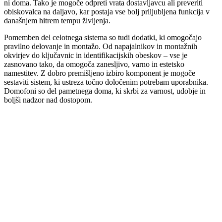
ni doma. Tako je mogoče odpreti vrata dostavljavcu ali preveriti
obiskovalca na daljavo, kar postaja vse bolj priljubljena funkcija v
današnjem hitrem tempu življenja.
Pomemben del celotnega sistema so tudi dodatki, ki omogočajo
pravilno delovanje in montažo. Od napajalnikov in montažnih
okvirjev do ključavnic in identifikacijskih obeskov – vse je
zasnovano tako, da omogoča zanesljivo, varno in estetsko
namestitev. Z dobro premišljeno izbiro komponent je mogoče
sestaviti sistem, ki ustreza točno določenim potrebam uporabnika.
Domofoni so del pametnega doma, ki skrbi za varnost, udobje in
boljši nadzor nad dostopom.