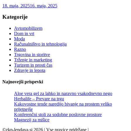
18. maja, 2025
16. maja, 2025
Kategorije
Avtomobilizem
Dom in vrt
Moda
Računalništvo in tehnologija
Razno
Trgovina in storitve
Trženje in marketing
Turizem in prosti čas
Zdravje in lepota
Najnovejši prispevki
Aloe vera gel za lahko in naravno vsakodnevno nego
Herbalife – Prevare na trgu
Kakovostne tende naredijo bivanje na prostem veliko
prijetnejše
Konferenčni stoli za sodobne poslovne prostore
Magnezij za mišice
©zkp-lendava.si 2026 | Vse pravice pridržane |