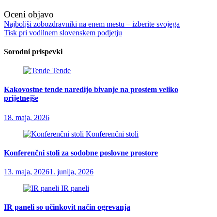
Oceni objavo
Navigacija
Najboljši zobozdravniki na enem mestu – izberite svojega
Tisk pri vodilnem slovenskem podjetju
prispevka
Sorodni prispevki
Tende
Kakovostne tende naredijo bivanje na prostem veliko
prijetnejše
18. maja, 2026
Konferenčni stoli
Konferenčni stoli za sodobne poslovne prostore
13. maja, 2026
1. junija, 2026
IR paneli
IR paneli so učinkovit način ogrevanja