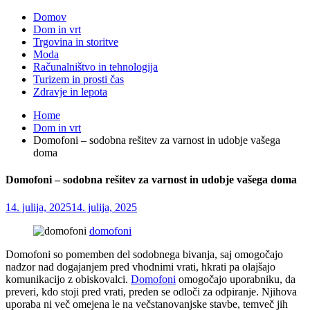
Domov
Dom in vrt
Trgovina in storitve
Moda
Računalništvo in tehnologija
Turizem in prosti čas
Zdravje in lepota
Home
Dom in vrt
Domofoni – sodobna rešitev za varnost in udobje vašega
doma
Domofoni – sodobna rešitev za varnost in udobje vašega doma
14. julija, 2025
14. julija, 2025
domofoni
Domofoni so pomemben del sodobnega bivanja, saj omogočajo
nadzor nad dogajanjem pred vhodnimi vrati, hkrati pa olajšajo
komunikacijo z obiskovalci.
Domofoni
omogočajo uporabniku, da
preveri, kdo stoji pred vrati, preden se odloči za odpiranje. Njihova
uporaba ni več omejena le na večstanovanjske stavbe, temveč jih