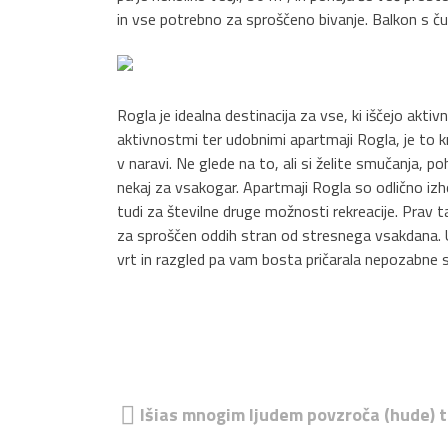
in vse potrebno za sproščeno bivanje. Balkon s čud
Rogla je idealna destinacija za vse, ki iščejo aktiv
aktivnostmi ter udobnimi apartmaji Rogla, je to kr
v naravi. Ne glede na to, ali si želite smučanja, p
nekaj za vsakogar. Apartmaji Rogla so odlično izho
tudi za številne druge možnosti rekreacije. Prav 
za sproščen oddih stran od stresnega vsakdana. Uživ
vrt in razgled pa vam bosta pričarala nepozabne s
Navigacija
Išias mnogim ljudem povzroča (hude) 
prispevka