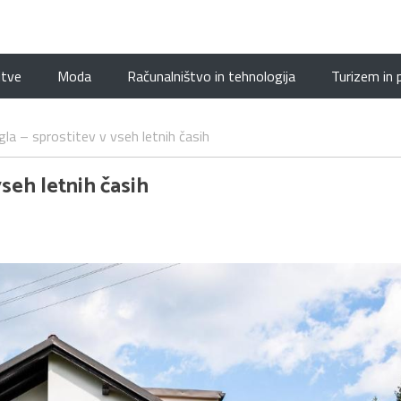
itve
Moda
Računalništvo in tehnologija
Turizem in 
la – sprostitev v vseh letnih časih
vseh letnih časih