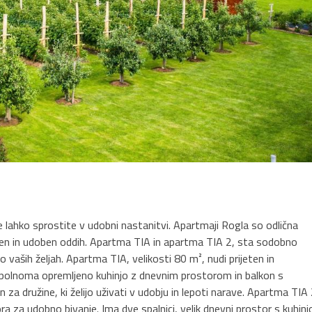
lahko sprostite v udobni nastanitvi. Apartmaji Rogla so odlična
oščen in udoben oddih. Apartma TIA in apartma TIA 2, sta sodobno
aših željah. Apartma TIA, velikosti 80 m², nudi prijeten in
popolnoma opremljeno kuhinjo z dnevnim prostorom in balkon s
 za družine, ki želijo uživati v udobju in lepoti narave. Apartma TIA
ora za udobno bivanje. Ima dve spalnici, velik dnevni prostor s kuhinj