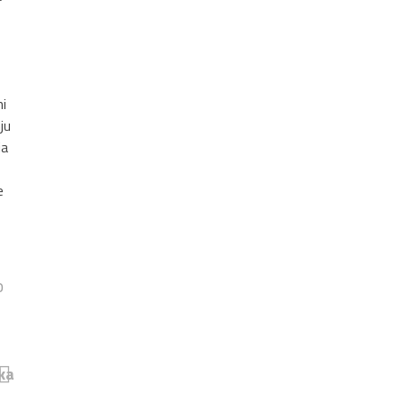
mi
ju
ja
e
o
ka