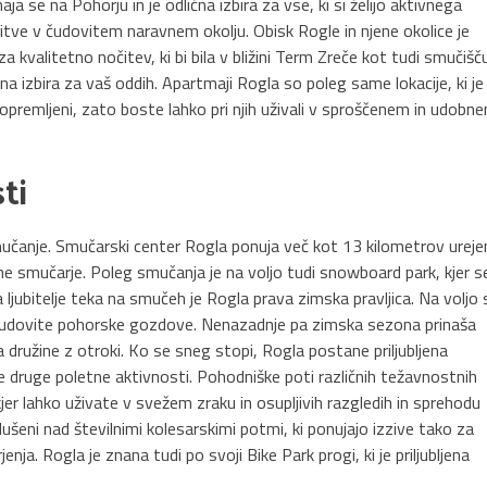
a se na Pohorju in je odlična izbira za vse, ki si želijo aktivnega
titve v čudovitem naravnem okolju. Obisk Rogle in njene okolice je
a kvalitetno nočitev, ki bi bila v bližini Term Zreče kot tudi smučišč
alna izbira za vaš oddih. Apartmaji Rogla so poleg same lokacije, ki je
 opremljeni, zato boste lahko pri njih uživali v sproščenem in udobn
ti
učanje. Smučarski center Rogla ponuja več kot 13 kilometrov ureje
ne smučarje. Poleg smučanja je na voljo tudi snowboard park, kjer s
 za ljubitelje teka na smučeh je Rogla prava zimska pravljica. Na voljo
i čudovite pohorske gozdove. Nenazadnje pa zimska sezona prinaša
 družine z otroki. Ko se sneg stopi, Rogla postane priljubljena
ne druge poletne aktivnosti. Pohodniške poti različnih težavnostnih
er lahko uživate v svežem zraku in osupljivih razgledih in sprehodu
dušeni nad številnimi kolesarskimi potmi, ki ponujajo izzive tako za
enja. Rogla je znana tudi po svoji Bike Park progi, ki je priljubljena