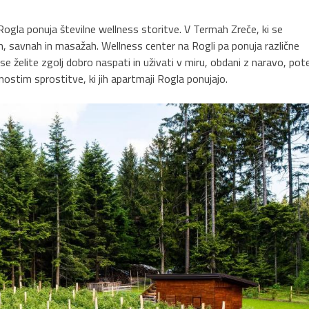
Rogla ponuja številne wellness storitve. V Termah Zreče, ki se
nih, savnah in masažah. Wellness center na Rogli pa ponuja različne
se želite zgolj dobro naspati in uživati v miru, obdani z naravo, po
ostim sprostitve, ki jih apartmaji Rogla ponujajo.