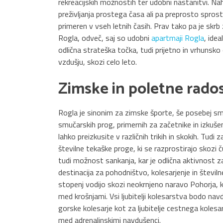
rekreacijskih možnostih ter udobni nastanitvi. Nahaj
preživljanja prostega časa ali pa preprosto spros
primeren v vseh letnih časih. Prav tako pa je skrb z
Rogla, odveč, saj so udobni
apartmaji Rogla
, ide
odlična strateška točka, tudi prijetno in vrhunsko
vzdušju, skozi celo leto.
Zimske in poletne rados
Rogla je sinonim za zimske športe, še posebej sm
smučarskih prog, primernih za začetnike in izkuše
lahko preizkusite v različnih trikih in skokih. Tudi
številne tekaške proge, ki se razprostirajo skoz
tudi možnost sankanja, kar je odlična aktivnost za
destinacija za pohodništvo, kolesarjenje in števil
stopenj vodijo skozi neokrnjeno naravo Pohorja, kj
med krošnjami. Vsi ljubitelji kolesarstva bodo nav
gorske kolesarje kot za ljubitelje cestnega kolesarj
med adrenalinskimi navdušenci.