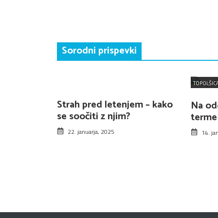
Sorodni prispevki
TOPOLŠIC
Strah pred letenjem – kako
Na od
se soočiti z njim?
terme
22. januarja, 2025
14. ja