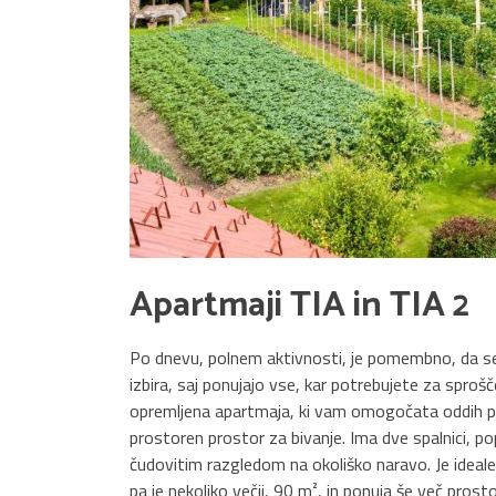
Apartmaji TIA in TIA 2
Po dnevu, polnem aktivnosti, je pomembno, da se 
izbira, saj ponujajo vse, kar potrebujete za spr
opremljena apartmaja, ki vam omogočata oddih po v
prostoren prostor za bivanje. Ima dve spalnici, 
čudovitim razgledom na okoliško naravo. Je idealen
pa je nekoliko večji, 90 m², in ponuja še več prost