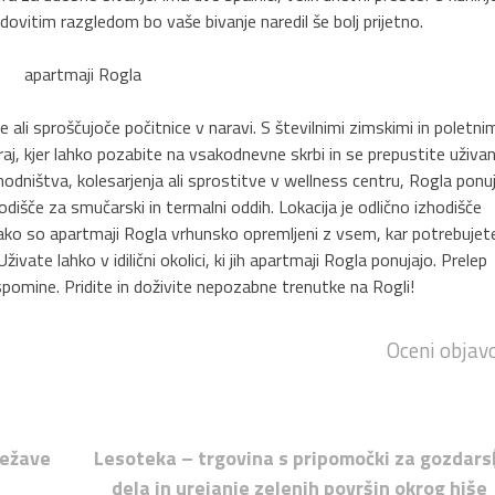
ovitim razgledom bo vaše bivanje naredil še bolj prijetno.
ne ali sproščujoče počitnice v naravi. S številnimi zimskimi in poletni
aj, kjer lahko pozabite na vsakodnevne skrbi in se prepustite uživan
ohodništva, kolesarjenja ali sprostitve v wellness centru, Rogla ponu
dišče za smučarski in termalni oddih. Lokacija je odlično izhodišče
tako so apartmaji Rogla vrhunsko opremljeni z vsem, kar potrebujet
ate lahko v idilični okolici, ki jih apartmaji Rogla ponujajo. Prelep
pomine. Pridite in doživite nepozabne trenutke na Rogli!
Oceni objav
težave
Lesoteka – trgovina s pripomočki za gozdars
dela in urejanje zelenih površin okrog hiše