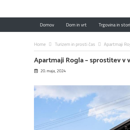
Domov
Dom in vrt
Trgovina in stor
Home
Turizem in prosti čas
Apartmaji Rog
Apartmaji Rogla – sprostitev v 
20. maja, 2024