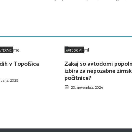
A TERME
AVTODOMI
dih v Topolšica
Zakaj so avtodomi popol
izbira za nepozabne zims
počitnice?
nuarja, 2025
20. novembra, 2024