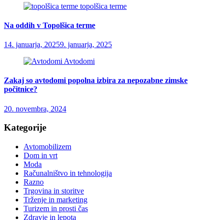
topolšica terme
Na oddih v Topolšica terme
14. januarja, 2025
9. januarja, 2025
Avtodomi
Zakaj so avtodomi popolna izbira za nepozabne zimske
počitnice?
20. novembra, 2024
Kategorije
Avtomobilizem
Dom in vrt
Moda
Računalništvo in tehnologija
Razno
Trgovina in storitve
Trženje in marketing
Turizem in prosti čas
Zdravje in lepota