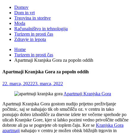
Domov
Dom in vrt
Trgovina in storitve
Moda
Računalništvo in tehnologija
Turizem in prosti čas
Zdravje in lepota
Home
Turizem in prosti čas
Apartmaji Kranjska Gora za popoln oddih
Apartmaji Kranjska Gora za popoln oddih
22. marca, 2022
23. marca, 2022
Apartmaji Kranjska Gora
Apartmaji Kranjska Gora gostom nudijo prijetno preživljanje
počitnic, saj se nahajajo tik ob smučišču oz. v centru in tako
ponujajo dobro izhodišče za dnevne izlete ter večerne sprehode po
ulicah Kranjske Gore, kjer si lahko pozimi vedno privoščite odlične
dobrote ali pa se pogrejete ob toplem čaju. Ker se
Kranjska Gora
apartmaji
nahajajo v centru je možen obisk bližnjih trgovin in