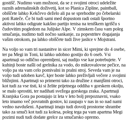
gostišč. Nudimo vam možnost, da se z svojimi otroci udeležite
raznih adrenalinskih doživetij, kot so Planica Zipline, paintball,
obiščete lahko Kekčevo deželo ali pa se sprehodite po čebelarski
poti Rateče. Če bi tudi sami med dopustom radi ostali športno
aktivni lahko odigrate kakšno partijo tenisa na teniškem igrišču s
čudovitim pogledom na Julijske Alpe. V zimskem času vam poleg
smučanja, nudimo tudi nočno sankanje, za popestritev dogajanja
vašim otrokom, pa lahko obiščete tudi žive jaslice v Mojstrani.
Na voljo so vam tri nastanitve in sicer Mimi, ki sprejme do 4 osebe,
ter pa Megi in Toni, ki lahko udobno gostijo do 6 oseb. Vsi
apartmaji so odlično opremljeni, saj nudijo vse kar potrebujete. V
kuhinji boste našli od grelnika za vodo, do mikrovalovne pečice, na
voljo pa sta vam celo pomivalni in pralni stroj. Seveda vam je na
voljo tudi udoben kavč, kjer boste lahko preživljali večere z svojimi
bližnjimi. Apartmaji so primerni tako za družine z manjšimi otroci,
kot tudi za vse tisti, ki si želite prijetnega oddiha v gorskem okolju,
se malo sprostiti, ter nadihati svežega gorskega zraka. Apartmaji
Kranjska Gora pa postajajo iz leta v leto bolj prepoznavni, vsako
leto imamo več povratnih gostov, ki zaupajo v nas in so nad nami
vedno navdušeni. Apartmaji imajo tudi dovolj prostorne shrambe
tako za smuči kot tudi za kolesa, poleg tega pa vam apartma Megi
pozimi nudi tudi dodate grelce za smučarsko opremo.