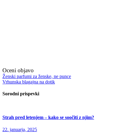
Oceni objavo
Navigacija
Ženski parfumi za ženske, ne punce
Vrhunska blagajna na dotik
prispevka
Sorodni prispevki
Strah pred letenjem – kako se soočiti z njim?
22. januarja, 2025