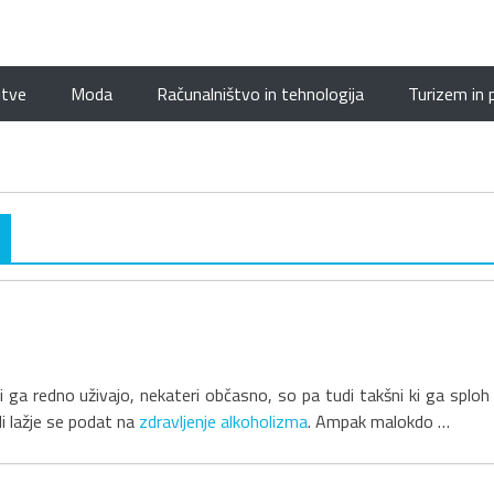
itve
Moda
Računalništvo in tehnologija
Turizem in 
ri ga redno uživajo, nekateri občasno, so pa tudi takšni ki ga sploh
di lažje se podat na
zdravljenje alkoholizma
. Ampak malokdo …