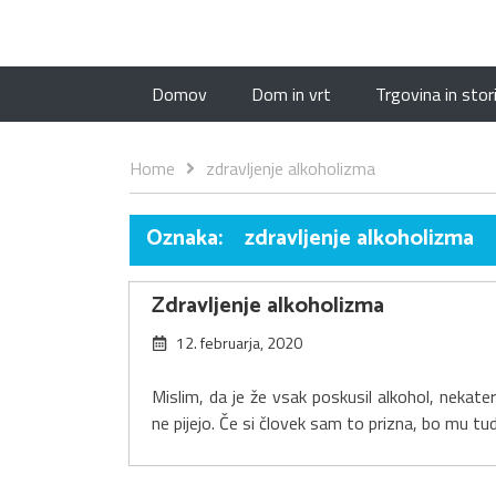
Domov
Dom in vrt
Trgovina in stor
Home
zdravljenje alkoholizma
Oznaka:
zdravljenje alkoholizma
Zdravljenje alkoholizma
12. februarja, 2020
Mislim, da je že vsak poskusil alkohol, nekate
ne pijejo. Če si človek sam to prizna, bo mu tu