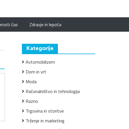
prosti čas
Zdravje in lepota
Kategorije
Avtomobilizem
Dom in vrt
Moda
Računalništvo in tehnologija
Razno
Trgovina in storitve
Trženje in marketing