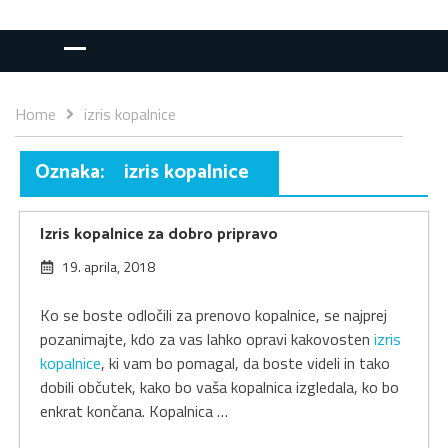
Home
izris kopalnice
Oznaka:
izris kopalnice
Izris kopalnice za dobro pripravo
19. aprila, 2018
Ko se boste odločili za prenovo kopalnice, se najprej
pozanimajte, kdo za vas lahko opravi kakovosten
izris
kopalnice
, ki vam bo pomagal, da boste videli in tako
dobili občutek, kako bo vaša kopalnica izgledala, ko bo
enkrat končana. Kopalnica …