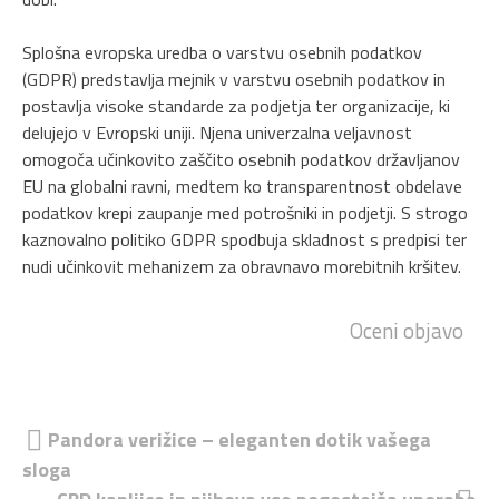
Splošna evropska uredba o varstvu osebnih podatkov
(GDPR) predstavlja mejnik v varstvu osebnih podatkov in
postavlja visoke standarde za podjetja ter organizacije, ki
delujejo v Evropski uniji. Njena univerzalna veljavnost
omogoča učinkovito zaščito osebnih podatkov državljanov
EU na globalni ravni, medtem ko transparentnost obdelave
podatkov krepi zaupanje med potrošniki in podjetji. S strogo
kaznovalno politiko GDPR spodbuja skladnost s predpisi ter
nudi učinkovit mehanizem za obravnavo morebitnih kršitev.
Oceni objavo
Navigacija
Pandora verižice – eleganten dotik vašega
sloga
prispevka