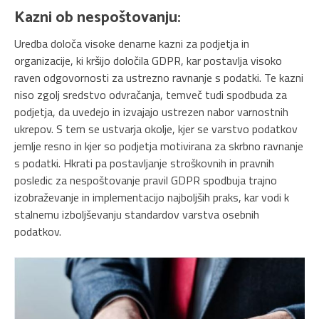
Kazni ob nespoštovanju:
Uredba določa visoke denarne kazni za podjetja in
organizacije, ki kršijo določila GDPR, kar postavlja visoko
raven odgovornosti za ustrezno ravnanje s podatki. Te kazni
niso zgolj sredstvo odvračanja, temveč tudi spodbuda za
podjetja, da uvedejo in izvajajo ustrezen nabor varnostnih
ukrepov. S tem se ustvarja okolje, kjer se varstvo podatkov
jemlje resno in kjer so podjetja motivirana za skrbno ravnanje
s podatki. Hkrati pa postavljanje stroškovnih in pravnih
posledic za nespoštovanje pravil GDPR spodbuja trajno
izobraževanje in implementacijo najboljših praks, kar vodi k
stalnemu izboljševanju standardov varstva osebnih
podatkov.