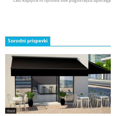
CBD kapljice in njihova vse pogostejša uporaba
Sorodni prispevki
TENDE