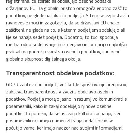
registrirana, če zbirajo ali obdelujejo osebne podatke
državljanov EU. Ta globalni pristop omogoča enotno zaščito
podatkov, ne glede na lokacijo podjetja. S tem se vzpostavlja
ravnovesje moči in zagotavlja, da so državljani EU enako
zaščiteni, ne glede na to, s katerim podjetjem sodelujejo ali
kje se nahaja sedež podjetja. Dodatno, to tudi spodbuja
mednarodno sodelovanje in izmenjavo informacij o najboljših
praksah na področju varstva osebnih podatkov, kar krepi
globalno skupnost digitalnega okolja.
Transparentnost obdelave podatkov:
GDPR zahteva od podjetij več kot le spoštovanje predpisov;
zahteva transparentnost v zvezi z obdelavo osebnih
podatkov. Podjetja morajo jasno in razumljivo komunicirati s
posamezniki, kako in zakaj obdelujejo njihove osebne
podatke. To pomeni, da se ustvarja kultura zaupanja, kjer
posamezniki razumejo namen zbiranja podatkov in se
počutijo varne, ker imajo nadzor nad svojimi informacijami.